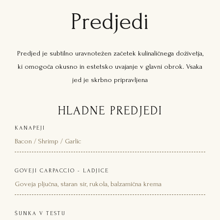
Predjedi
Predjed je subtilno uravnotežen začetek kulinaličnega doživetja,
ki omogoča okusno in estetsko uvajanje v glavni obrok. Vsaka
jed je skrbno pripravljena
HLADNE PREDJEDI
KANAPEJI
Bacon / Shrimp / Garlic
GOVEJI CARPACCIO - LADJICE
Goveja pljučna, staran sir, rukola, balzamična krema
ŠUNKA V TESTU