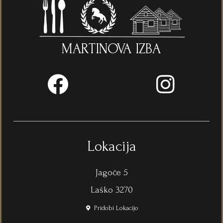
MARTINOVA IZBA
F
I
a
n
c
s
e
t
b
a
Lokacija
o
g
Jagoče 5
o
r
Laško 3270
k
a
Pridobi Lokacijo