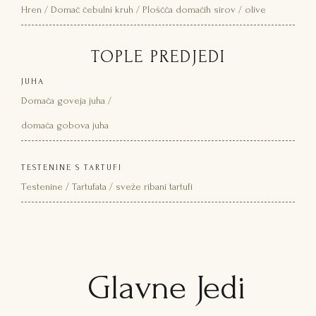
Hren / Domač čebulni kruh / Ploščča domačih sirov / olive
TOPLE PREDJEDI
JUHA
Domača goveja juha /
domača gobova juha
TESTENINE S TARTUFI
Testenine / Tartufata / sveže ribani tartufi
Glavne Jedi