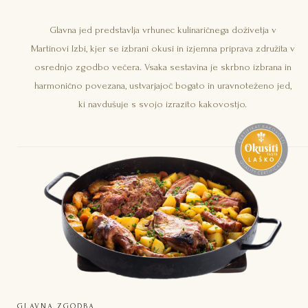
Glavna jed predstavlja vrhunec kulinaričnega doživetja v
Martinovi Izbi, kjer se izbrani okusi in izjemna priprava združita v
osrednjo zgodbo večera. Vsaka sestavina je skrbno izbrana in
harmonično povezana, ustvarjajoč bogato in uravnoteženo jed,
ki navdušuje s svojo izrazito kakovostjo.
GLAVNA ZGODBA