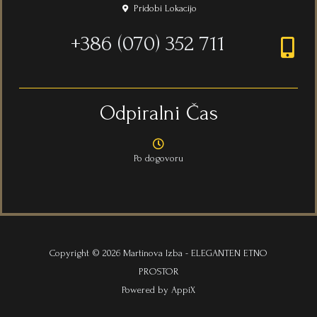
k
a
Pridobi Lokacijo
m
+386 (070) 352 711
Odpiralni Čas
Po dogovoru
Copyright © 2026 Martinova Izba - ELEGANTEN ETNO
PROSTOR
Powered by AppiX