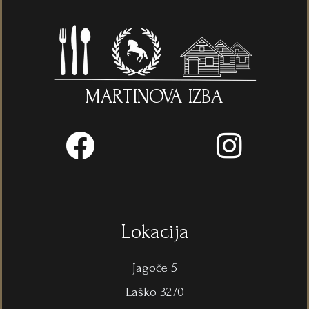
MARTINOVA IZBA
F
I
a
n
c
s
e
t
b
a
Lokacija
o
g
Jagoče 5
o
r
Laško 3270